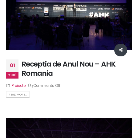
Receptia de Anul Nou – AHK
01
Romania
mart.
Proiecte
Comments Off
READ MORE...