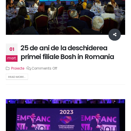
25 de ani de la deschiderea
01
primei filiale Bosh in Romania
mart.
Proiecte
Comments Off
READ MORE...