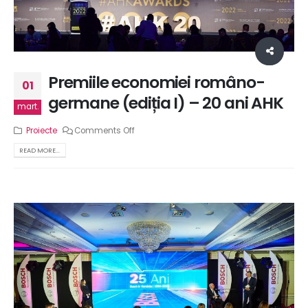
Premiile economiei româno-
01
germane (ediția I) – 20 ani AHK
mart.
Proiecte
Comments Off
READ MORE...