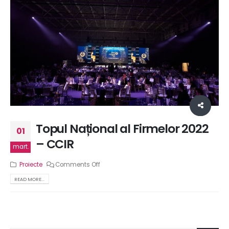
Topul Național al Firmelor 2022
01
– CCIR
mart.
Proiecte
Comments Off
READ MORE...