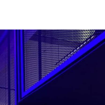
Culturale
MICE
Targuri Si Expozitii
Sportive