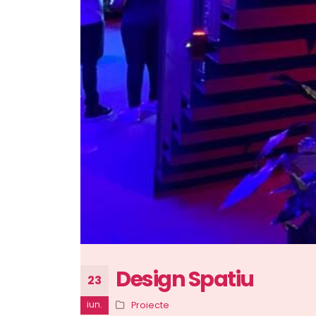
Design Spatiu
23
iun.
Proiecte