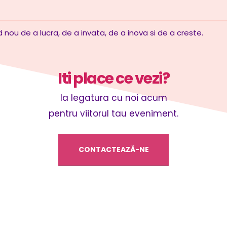
nou de a lucra, de a invata, de a inova si de a creste.
I
t
i
p
l
a
c
e
c
e
v
e
z
i
?
Ia legatura cu noi acum
pentru viitorul tau eveniment.
CONTACTEAZĂ-NE