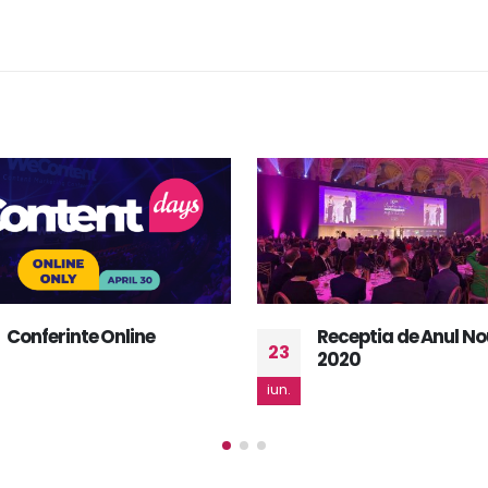
Receptia de Anul Nou
Conferinta
27
2020
Plenipotentiarilor Un
Internationale a
ian.
Telecomunicatiilor 