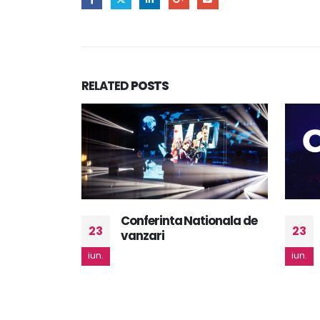
RELATED
POSTS
tionala de
Conferinte Online
23
23
iun.
iun.